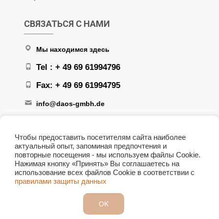
СВЯЗАТЬСЯ С НАМИ
Мы находимся здесь
Tel : + 49 69 61994796
Fax: + 49 69 61994795
info@daos-gmbh.de
Чтобы предоставить посетителям сайта наиболее
актуальный опыт, запоминая предпочтения и
повторные посещения - мы используем файлы Cookie.
Нажимая кнопку «Принять» Вы соглашаетесь на
+ 49 172 6166708
использование всех файлов Сookie в соответствии с
правилами защиты данных
OK
© 1998 - 2026 Copyright DAOS Investment &