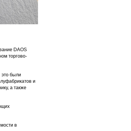
звание DAOS
ном торгово-
 это были
олуфабрикатов и
ику, а также
ющих
имости в