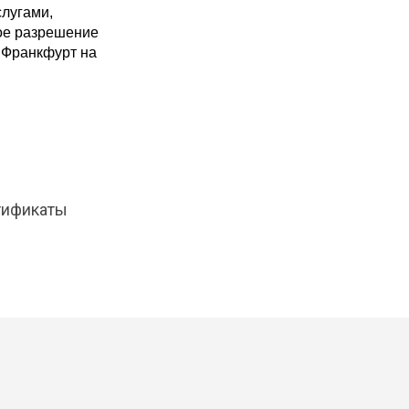
слугами,
ое разрешение
 Франкфурт на
тификаты