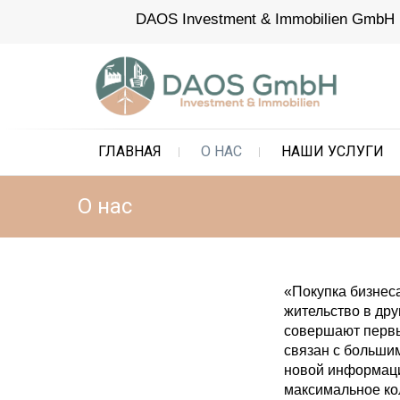
Skip
DAOS Investment & Immobilien GmbH
to
content
DAOS Investment & Immobilien
info@daos-gmbh.de
ГЛАВНАЯ
О НАС
НАШИ УСЛУГИ
О нас
«Покупка бизнес
жительство в дру
совершают первый
связан с больши
новой информаци
максимальное ко