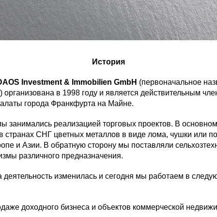
История
DAOS Investment & Immobilien GmbH
(первоначальное на
 организована в 1998 году и является действительным чле
латы города Франкфурта на Майне.
ы занимались реализацией торговых проектов. В основном
 в странах СНГ цветных металлов в виде лома, чушки или п
опе и Азии. В обратную сторону мы поставляли сельхозтехн
змы различного предназначения.
 деятельность изменилась и сегодня мы работаем в следу
одаже доходного бизнеса и объектов коммерческой недвиж